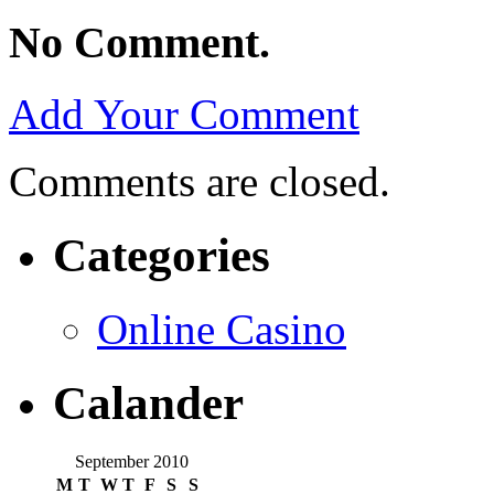
No Comment.
Add Your Comment
Comments are closed.
Categories
Online Casino
Calander
September 2010
M
T
W
T
F
S
S