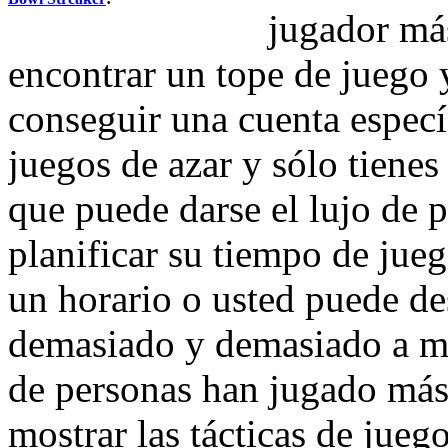
jugador más
encontrar un tope de juego y
conseguir una cuenta espec
juegos de azar y sólo tienes
que puede darse el lujo de 
planificar su tiempo de jueg
un horario o usted puede de
demasiado y demasiado a m
de personas han jugado más
mostrar las tácticas de jueg