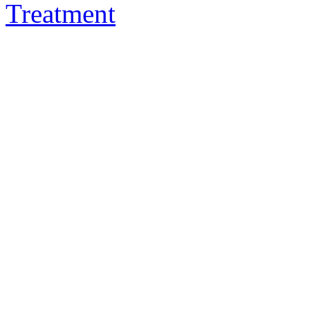
Treatment