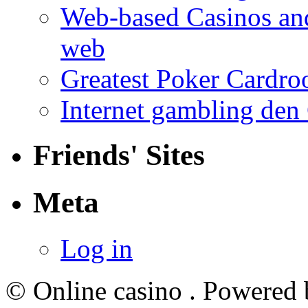
Web-based Casinos an
web
Greatest Poker Cardr
Internet gambling de
Friends' Sites
Meta
Log in
© Online casino . Powered