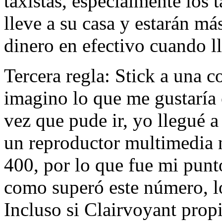
taxistas, especialmente los t
lleve a su casa y estarán más
dinero en efectivo cuando ll
Tercera regla: Stick a una c
imagino lo que me gustaría
vez que pude ir, yo llegué a
un reproductor multimedia 
400, por lo que fue mi punt
como superó este número, lo
Incluso si Clairvoyant propi