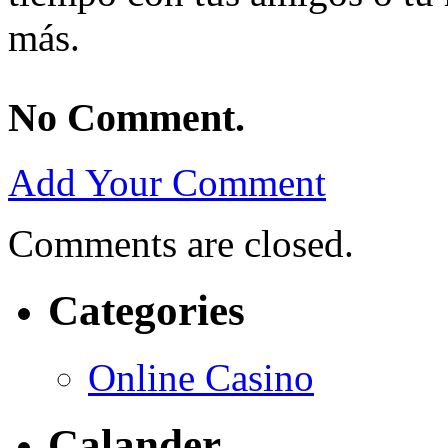
más.
No Comment.
Add Your Comment
Comments are closed.
Categories
Online Casino
Calander