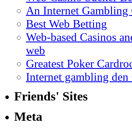
An Internet Gambling
Best Web Betting
Web-based Casinos an
web
Greatest Poker Cardr
Internet gambling de
Friends' Sites
Meta