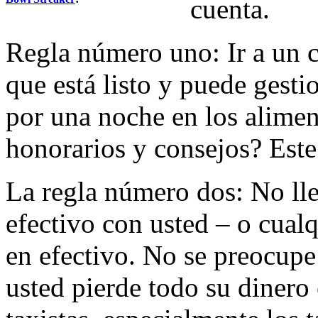
cuenta.
Regla número uno: Ir a un 
que está listo y puede gesti
por una noche en los aliment
honorarios y consejos? Este 
La regla número dos: No lle
efectivo con usted – o cualq
en efectivo. No se preocupe 
usted pierde todo su dinero 