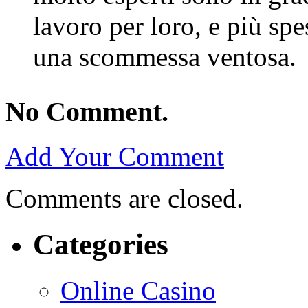
lavoro per loro, e più sp
una scommessa ventosa.
No Comment.
Add Your Comment
Comments are closed.
Categories
Online Casino