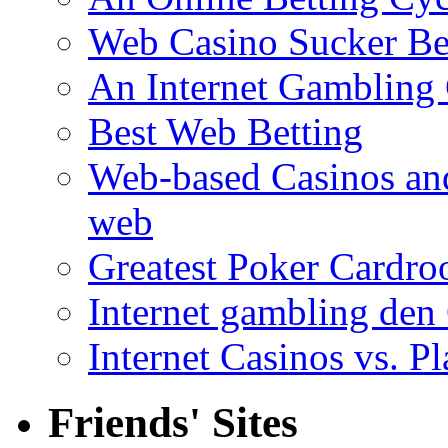
Web Casino Sucker Be
An Internet Gambling
Best Web Betting
Web-based Casinos an
web
Greatest Poker Cardr
Internet gambling de
Internet Casinos vs. P
Friends' Sites