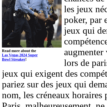
les jeux néc
poker, par 
jeux qui d
compétences
augmenter 
Read more about the
Las Vegas 2024 Super
Bowl Streaker
!
lors de par
jeux qui exigent des compét
pariez sur des jeux qui dema
nom, les créneaux horaires 
Paris, malheureusement, ne