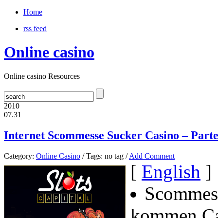
Home
rss feed
Online casino
Online casino Resources
2010
07.31
Internet Scommesse Sucker Casino – Parte
Category:
Online Casino
/ Tags: no tag /
Add Comment
[
English
]
Scommess
kommen Car