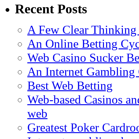
Recent Posts
A Few Clear Thinking 
An Online Betting Cyc
Web Casino Sucker Be
An Internet Gambling
Best Web Betting
Web-based Casinos an
web
Greatest Poker Cardr