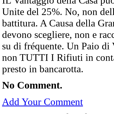
IL Vantaggio della Casa pu
Unite del 25%. No, non dell
battitura. A Causa della Gr
devono scegliere, non e ra
su di fréquente. Un Paio di 
non TUTTI I Rifiuti in conta
presto in bancarotta.
No Comment.
Add Your Comment