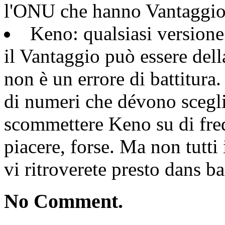
l'ONU che hanno Vantaggio 
Keno: qualsiasi version
il Vantaggio può essere de
non è un errore di battitura
di numeri che dévono scegl
scommettere Keno su di freq
piacere, forse. Ma non tutti 
vi ritroverete presto dans ba
No Comment.