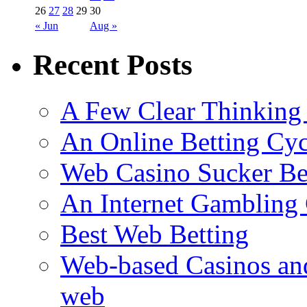
26
27
28
29
30
« Jun
Aug »
Recent Posts
A Few Clear Thinking 
An Online Betting Cyc
Web Casino Sucker Be
An Internet Gambling
Best Web Betting
Web-based Casinos an
web