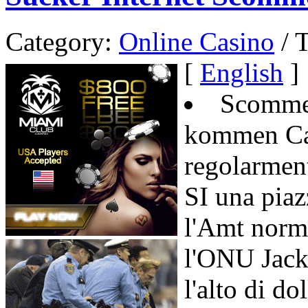
Category:
Online Casino
/ T
[
English
]
Scommes
kommen Ca
regolarment
SI una pia
l'Amt norma
l'ONU Jackp
l'alto di d