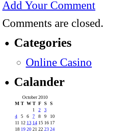
Add Your Comment
Comments are closed.
Categories
Online Casino
Calander
October 2010
M
T
W
T
F
S
S
1
2
3
4
5
6
7
8
9
10
11
12
13
14
15
16
17
18
19
20
21
22
23
24