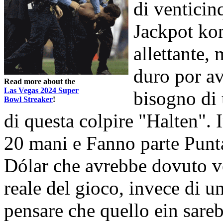
di ventici
Jackpot ko
allettante,
duro por a
Read more about the
Las Vegas 2024 Super
bisogno di 
Bowl Streaker
!
di questa colpire "Halten". 
20 mani e Fanno parte Punta
Dólar che avrebbe dovuto v
reale del gioco, invece di 
pensare che quello ein sare